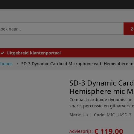
Z
Uitgebreid klantenportaal
phones
SD-3 Dynamic Cardioid Microphone with Hemisphere m
SD-3 Dynamic Card
Hemisphere mic M
Compact cardioïde dynamische 
snare, percussie en gitaarverst
Merk:
Ua
Code:
MIC-UASD-3
€ 119,00
Adviesprijs: