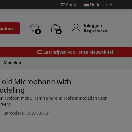
Contact
Nederlands
Inloggen
oeken
Registreren
Inschrijven voor onze nieuwsbrief
ic Modeling
ioid Microphone with
odeling
microfoon met 5 Hemisphere microfoonmodellen voor
erkers
Barcode:
819937003721