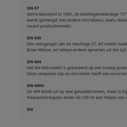
DN-57
Geïntroduceerd in 1965, de alomtegenwoordige “57” i
wordt gemengd met andere microfoons, zoals ribbo
recent productiemodel.
DN-545
Een voorganger van de machtige 57, dit model maakt
Brian Wilson, en talloze andere opnames uit die tijd
DN-604
Het DN-604 model is gebaseerd op een huidig produc
Deze compacte clip-on microfoon heeft een versch
DN-409U
De 409 blinkt uit op veel geluidsbronnen, maar is bi
frequentierespons onder de 100 Hz kan helpen om in
DN