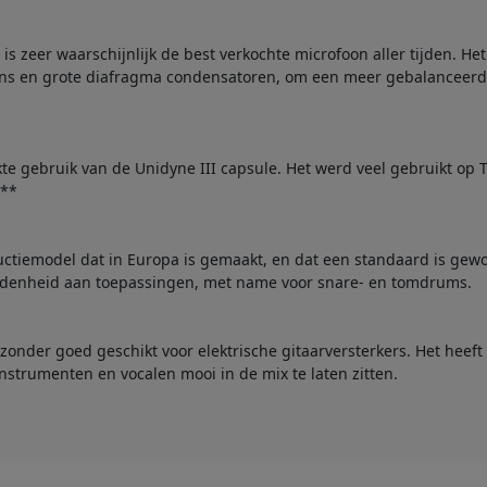
s zeer waarschijnlijk de best verkochte microfoon aller tijden. He
ns en grote diafragma condensatoren, om een meer gebalanceerd 
e gebruik van de Unidyne III capsule. Het werd veel gebruikt op
.**
tiemodel dat in Europa is gemaakt, en dat een standaard is gewor
eidenheid aan toepassingen, met name voor snare- en tomdrums.
jzonder goed geschikt voor elektrische gitaarversterkers. Het heef
strumenten en vocalen mooi in de mix te laten zitten.