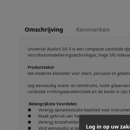
Omschrijving
Kenmerken
Universal Audio’s SD-3 is een compacte cardioïde
microfoonmodelleringstechnologie, hoge SPL-tolera
Producttekst
Een moderne klassieker voor snare, percussie en gitaarv
Leg eenvoudig snare- en tomdrums, luide gitaarvers
cardioïde richtingskarakteristiek en de beste in zij
Belangrijkste Voordelen
● Verkrijg opnamestudio-kwaliteit voor instrume
● Maak gebruik van het authentieke geluid van d
● Verkrijg kristalheldere resultaten in elke omgevi
Log in op uw zak
● Vind eenvoudig je perfecte geluid met filter-, n