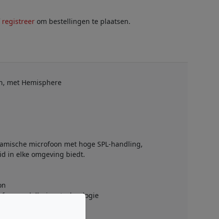
f
registreer
om bestellingen te plaatsen.
en, met Hemisphere
ynamische microfoon met hoge SPL-handling,
id in elke omgeving biedt.
on
ofoonmodelleringstechnologie