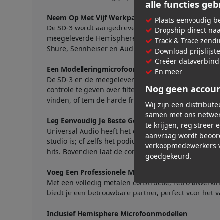
alle functies ge
Neem Op Met Vijf Werkpaarden Microfoons
Plaats eenvoudig be
De SD-3 wordt aangedreven door dezelfde microfoon
Dropship direct na
meegeleverde Hemisphere Mic Collection is het de 
Track & Trace zend
Shure, Sennheiser en Audix.*
Download prijslijst
Creëer dataverbind
Een Modelleringmicrofoon Die Voor Jou Werkt
En meer
De SD-3 en de meegeleverde Hemisphere Mic Collect
Nog geen accou
controle te geven over filter, nabijheid en as; een p
vinden, of tem de harde frequenties op een snare 
Wij zijn een distribut
samen met ons netwer
Leg Eenvoudig Je Beste Geluiden Vast
te krijgen, registreer 
Universal Audio heeft het cardioïde richtingspatroon
aanvraag wordt beoor
studio is; of zelfs het podium; de ultra-hoge SPL-tole
verkoopmedewerkers v
hits. Bovendien laat de compacte afmeting je perfect
goedgekeurd.
Voeg Een Professionele Microfoon Met Vintage Stij
Met een volledig metalen constructie, retro afwerk
biedt je een betrouwbare partner, perfect voor het v
Inclusief Hemisphere Microfoonmodellen