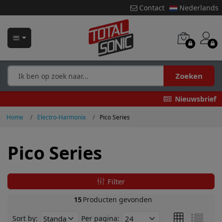
Contact
Nederlands
Zoeken
Nieuwsbrief
Home
Electro-Harmonix
Pico Series
Pico Series
Filter
15
Producten gevonden
Sort by:
Per pagina: