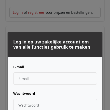
Log in
of
registreer
voor prijzen en bestellingen.
Log in op uw zakelijke account om
van alle functies gebruik te maken
E-mail
ELECTRO-HARMONIX ·
PICOATTACK
PICO ATTACK DECAY
Wachtwoord
Log in
of
registreer
voor prijzen en bestellingen.