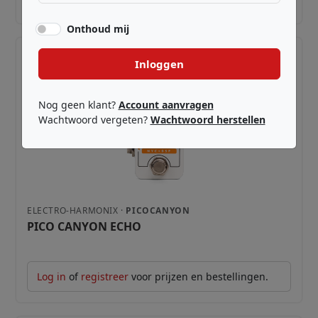
Onthoud mij
Inloggen
Nog geen klant?
Account aanvragen
Wachtwoord vergeten?
Wachtwoord herstellen
ELECTRO-HARMONIX ·
PICOCANYON
PICO CANYON ECHO
Log in
of
registreer
voor prijzen en bestellingen.