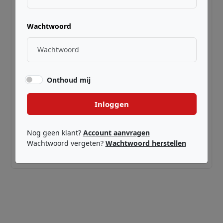
Wachtwoord
Onthoud mij
Inloggen
SE ELECTRONICS ·
QRBL8
BL8
Nog geen klant?
Account aanvragen
Wachtwoord vergeten?
Wachtwoord herstellen
€ 319,00
Adviesprijs incl. BTW