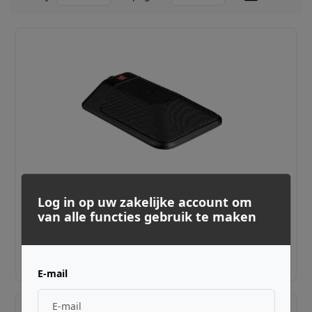
SE ELECTRONICS ·
QRBL8OMNI
Log in op uw zakelijke account om
BL8 Omni
van alle functies gebruik te maken
€ 319,00
Adviesprijs incl. BTW
E-mail