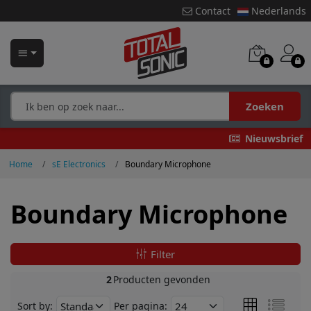
Contact
Nederlands
Zoeken
Nieuwsbrief
Home
sE Electronics
Boundary Microphone
Boundary Microphone
Filter
2
Producten gevonden
Sort by:
Per pagina: