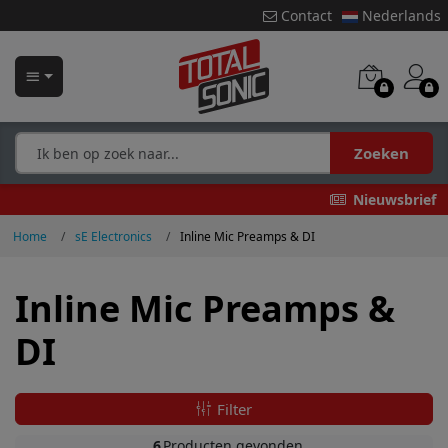
Contact
Nederlands
Zoeken
Nieuwsbrief
Home
sE Electronics
Inline Mic Preamps & DI
Inline Mic Preamps &
DI
Filter
6
Producten gevonden