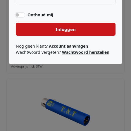
Onthoud mij
Inloggen
SE ELECTRONICS ·
QRDM3
DM3
Nog geen klant?
Account aanvragen
Wachtwoord vergeten?
Wachtwoord herstellen
€ 129,00
Adviesprijs incl. BTW