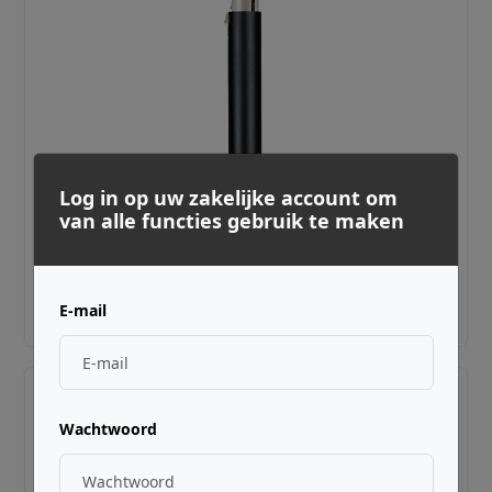
Log in op uw zakelijke account om
SE ELECTRONICS ·
QRDM1BLK
van alle functies gebruik te maken
DM1 DYNAMITE BLACK
€ 129,00
E-mail
Adviesprijs incl. BTW
Wachtwoord