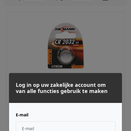
ANSMANN ·
ASCR2032
Log in op uw zakelijke account om
Lithium CR2032 3V Button Cell 20mm
van alle functies gebruik te maken
€ 4,99
Adviesprijs incl. BTW
E-mail