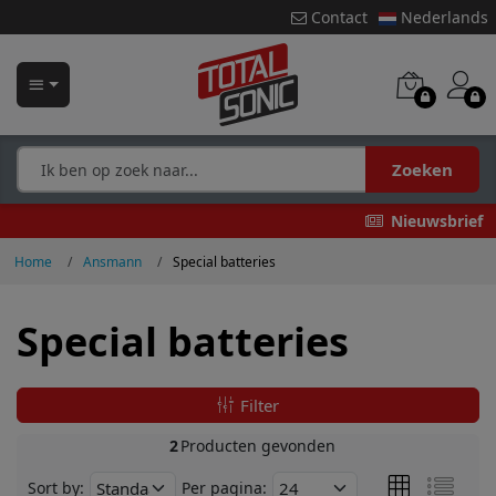
Contact
Nederlands
Zoeken
Nieuwsbrief
Home
Ansmann
Special batteries
Special batteries
Filter
2
Producten gevonden
Sort by:
Per pagina: