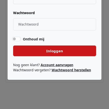
Wachtwoord
Onthoud mij
Inloggen
ANSMANN ·
AS4LR44
Alkaline 4LR44 6V
Nog geen klant?
Account aanvragen
Wachtwoord vergeten?
Wachtwoord herstellen
€ 4,99
Adviesprijs incl. BTW