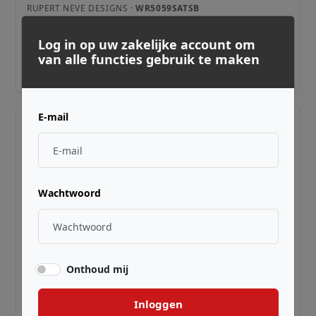
RUPERT NEVE DESIGNS ·
WR5059SATSB
5059 Satellite
Log in op uw zakelijke account om
van alle functies gebruik te maken
€ 4.349,00
Adviesprijs incl. BTW
E-mail
Wachtwoord
Onthoud mij
RUPERT NEVE DESIGNS ·
WR5057ORBIT
5057 Orbit
Inloggen