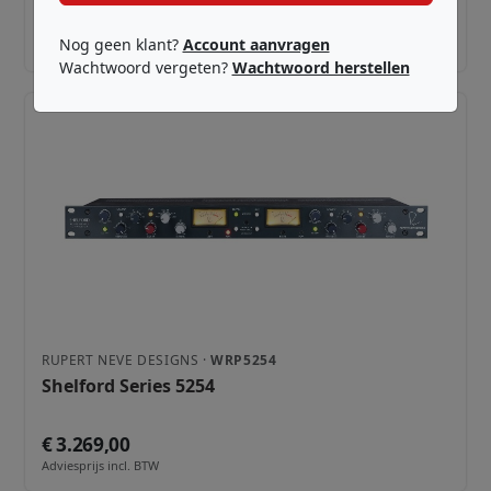
€ 2.179,00
Nog geen klant?
Account aanvragen
Adviesprijs incl. BTW
Wachtwoord vergeten?
Wachtwoord herstellen
RUPERT NEVE DESIGNS ·
WRP5254
Shelford Series 5254
€ 3.269,00
Adviesprijs incl. BTW