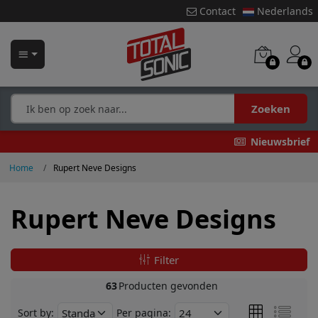
Contact
Nederlands
Zoeken
Nieuwsbrief
Home
Rupert Neve Designs
Rupert Neve Designs
Filter
63
Producten gevonden
Sort by:
Per pagina: