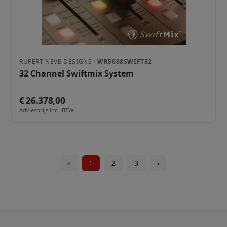
RUPERT NEVE DESIGNS ·
WR5088SWIFT32
32 Channel Swiftmix System
€ 26.378,00
Adviesprijs incl. BTW
‹
1
2
3
›