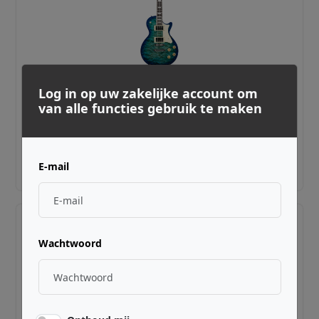
Log in op uw zakelijke account om
HERITAGE GUITARS ·
HRT-016127181
van alle functies gebruik te maken
Ascent+ H-150 Lake Blue Burst
€ 899,00
E-mail
Adviesprijs incl. BTW
Wachtwoord