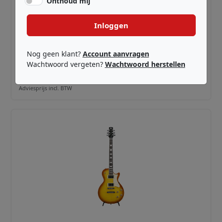
Onthoud mij
Inloggen
HERITAGE GUITARS ·
HRT-016127103
Ascent+ H-150 Cherry Sunburst
Nog geen klant?
Account aanvragen
Wachtwoord vergeten?
Wachtwoord herstellen
€ 899,00
Adviesprijs incl. BTW