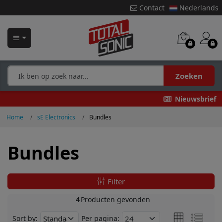
Contact
Nederlands
Zoeken
Nieuwsbrief
Home
sE Electronics
Bundles
Bundles
Filter
4
Producten gevonden
Sort by:
Per pagina: