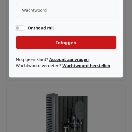
Onthoud mij
Inloggen
SE ELECTRONICS ·
QRX1SVOCALPACK
X1 S Vocal Pack
Nog geen klant?
Account aanvragen
Wachtwoord vergeten?
Wachtwoord herstellen
€ 189,00
Adviesprijs incl. BTW