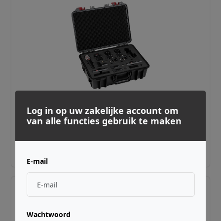
SE ELECTRONICS ·
QRVPCLUBST
Log in op uw zakelijke account om
V PACK CLUB STANDARD
van alle functies gebruik te maken
€ 999,00
Adviesprijs incl. BTW
E-mail
Wachtwoord