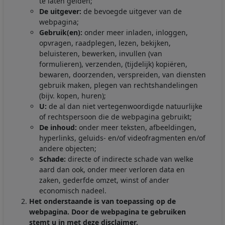
te laten gelden;
De uitgever:
de bevoegde uitgever van de
webpagina;
Gebruik(en):
onder meer inladen, inloggen,
opvragen, raadplegen, lezen, bekijken,
beluisteren, bewerken, invullen (van
formulieren), verzenden, (tijdelijk) kopiëren,
bewaren, doorzenden, verspreiden, van diensten
gebruik maken, plegen van rechtshandelingen
(bijv. kopen, huren);
U:
de al dan niet vertegenwoordigde natuurlijke
of rechtspersoon die de webpagina gebruikt;
De inhoud:
onder meer teksten, afbeeldingen,
hyperlinks, geluids- en/of videofragmenten en/of
andere objecten;
Schade:
directe of indirecte schade van welke
aard dan ook, onder meer verloren data en
zaken, gederfde omzet, winst of ander
economisch nadeel.
Het onderstaande is van toepassing op de
webpagina. Door de webpagina te gebruiken
stemt u in met deze disclaimer.