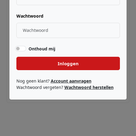
Wachtwoord
Onthoud mij
Inloggen
SPIRA GUITARS ·
SP-6652
S-1000 PRO Black Limba Natural
Nog geen klant?
Account aanvragen
Wachtwoord vergeten?
Wachtwoord herstellen
€ 1.249,00
Adviesprijs incl. BTW