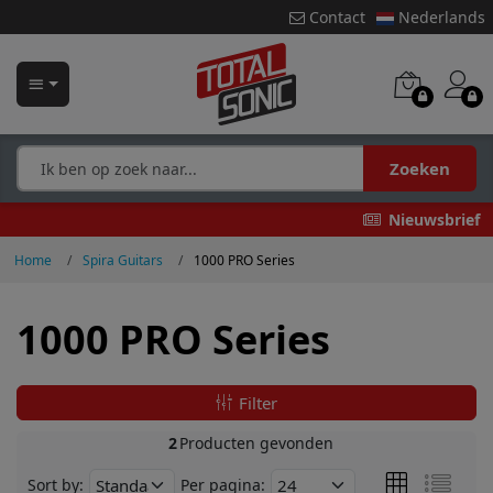
Contact
Nederlands
Zoeken
Nieuwsbrief
Home
Spira Guitars
1000 PRO Series
1000 PRO Series
Filter
2
Producten gevonden
Sort by:
Per pagina: