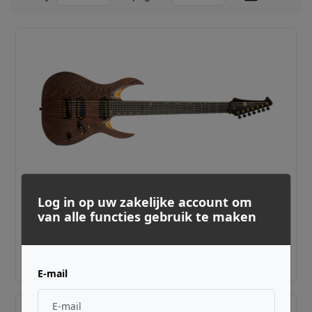
SPIRA GUITARS ·
SP-6653
Log in op uw zakelijke account om
S-1007 PRO Black Limba Natural
van alle functies gebruik te maken
€ 1.299,00
Adviesprijs incl. BTW
E-mail