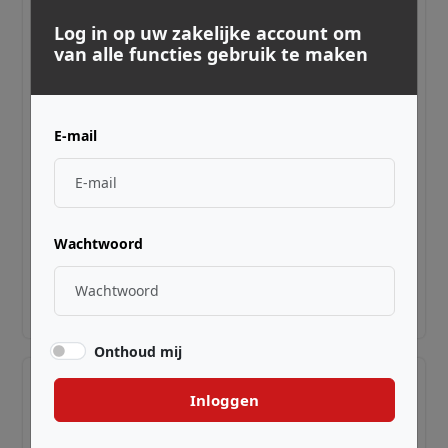
Log in op uw zakelijke account om
van alle functies gebruik te maken
E-mail
LEE OSKAR ·
EL10B
Box
Wachtwoord
€ 5,99
Adviesprijs incl. BTW
Onthoud mij
Inloggen