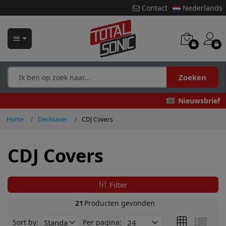
Contact
Nederlands
Zoeken
Nieuwsbrief
Home
Decksaver
CDJ Covers
CDJ Covers
Filter
21
Producten gevonden
Sort by:
Per pagina: