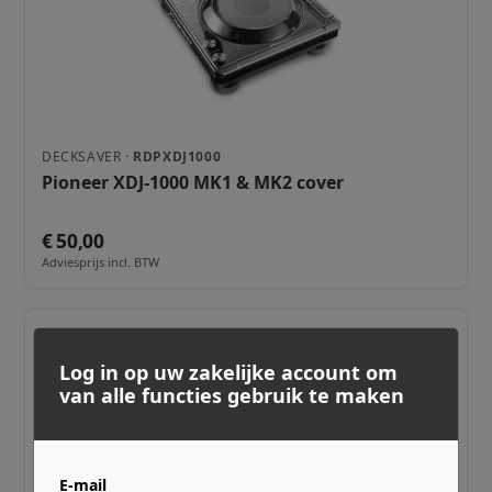
DECKSAVER ·
RDPXDJ1000
Pioneer XDJ-1000 MK1 & MK2 cover
€ 50,00
Adviesprijs incl. BTW
Log in op uw zakelijke account om
van alle functies gebruik te maken
E-mail