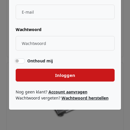
DECKSAVER ·
RDPCDJ900NEX
Pioneer CDJ-900NXS
Wachtwoord
€ 50,00
Adviesprijs incl. BTW
Onthoud mij
Inloggen
Nog geen klant?
Account aanvragen
Wachtwoord vergeten?
Wachtwoord herstellen