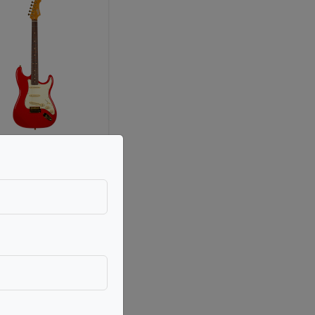
UITARS ·
JET-6472
80 RD G
5,00
rijs incl. BTW