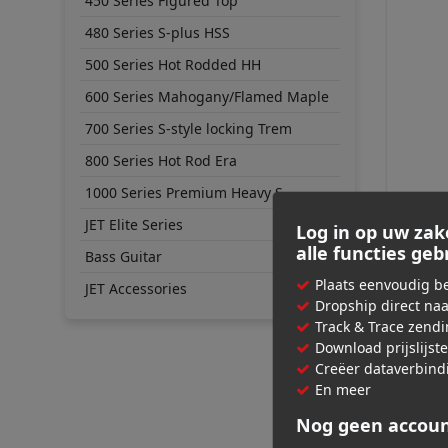
450 Series Figured Top
480 Series S-plus HSS
500 Series Hot Rodded HH
600 Series Mahogany/Flamed Maple
700 Series S-style locking Trem
800 Series Hot Rod Era
1000 Series Premium Heavy S
JET GU
JET Elite Series
Log in op uw zak
JS-38
alle functies ge
Bass Guitar
Plaats eenvoudig be
JET Accessories
€ 39
Dropship direct na
Adviespri
Track & Trace zend
Download prijslijst
Creëer dataverbind
En meer
Nog geen accou