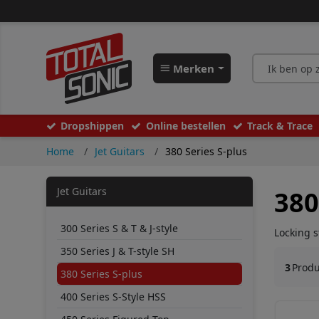
Merken
Dropshippen
Online bestellen
Track & Trace
Home
Jet Guitars
380 Series S-plus
Jet Guitars
380
300 Series S & T & J-style
Locking 
350 Series J & T-style SH
3
Prod
380 Series S-plus
400 Series S-Style HSS