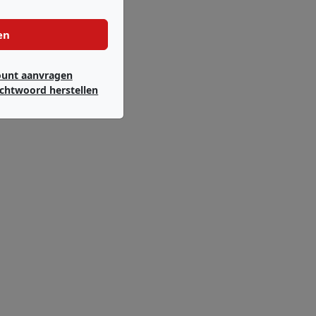
en
ount aanvragen
chtwoord herstellen