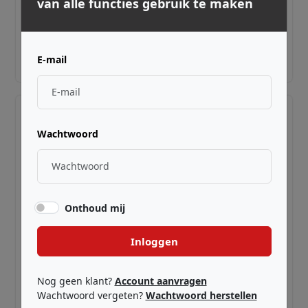
van alle functies gebruik te maken
Harmonic minor harmonica in D
€ 57,50
E-mail
Adviesprijs incl. BTW
Wachtwoord
Onthoud mij
Inloggen
LEE OSKAR ·
EL1910HC
Harmonic minor harmonica in C
Nog geen klant?
Account aanvragen
Wachtwoord vergeten?
Wachtwoord herstellen