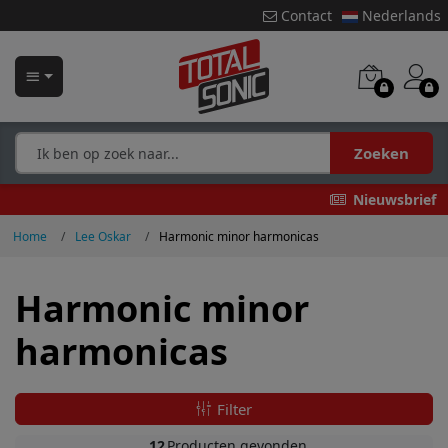
Contact
Nederlands
Zoeken
Nieuwsbrief
Home
Lee Oskar
Harmonic minor harmonicas
Harmonic minor
harmonicas
Filter
12
Producten gevonden