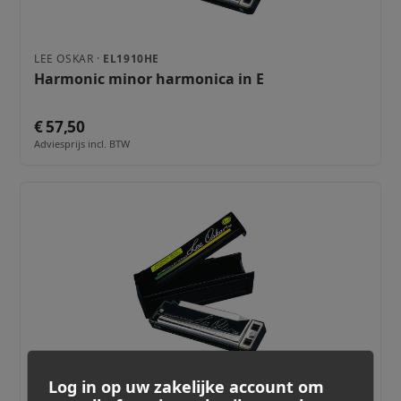
LEE OSKAR ·
EL1910HE
Harmonic minor harmonica in E
€ 57,50
Adviesprijs incl. BTW
Log in op uw zakelijke account om
LEE OSKAR ·
EL1910HD