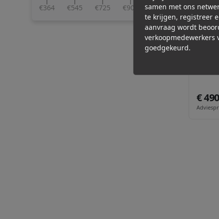
samen met ons netwer
€364
€545
€725
€906
€1086
te krijgen, registreer 
aanvraag wordt beoor
verkoopmedewerkers v
goedgekeurd.
MONTA
PA2 6
€ 49
Adviespri