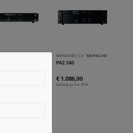
ARBO CA ·
MOPA240
MONTARBO CA ·
MOPA2240
40
PA2 240
0,00
€ 1.086,00
rijs incl. BTW
Adviesprijs incl. BTW