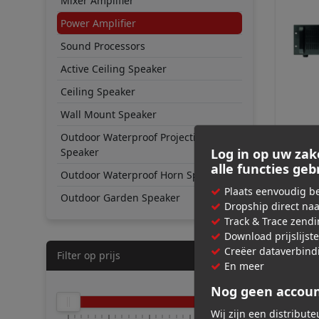
Mixer Amplifier
Power Amplifier
Sound Processors
Active Ceiling Speaker
Ceiling Speaker
Wall Mount Speaker
MONTA
Outdoor Waterproof Projection
PA 50
Speaker
Log in op uw zak
alle functies ge
Outdoor Waterproof Horn Speaker
€ 95
Plaats eenvoudig be
Outdoor Garden Speaker
Adviespri
Dropship direct na
Track & Trace zend
Download prijslijst
Creëer dataverbind
Filter op prijs
En meer
Nog geen accou
Wij zijn een distribut