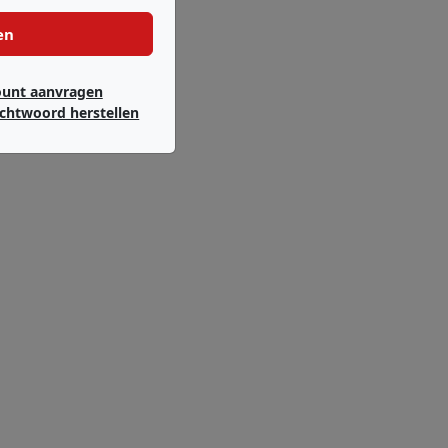
en
ount aanvragen
chtwoord herstellen