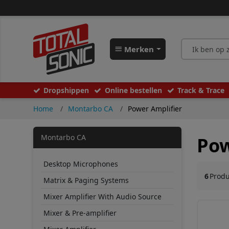
Merken
Dropshippen
Online bestellen
Track & Trace
Home
Montarbo CA
Power Amplifier
Montarbo CA
Pow
Desktop Microphones
6
Prod
Matrix & Paging Systems
Mixer Amplifier With Audio Source
Mixer & Pre-amplifier