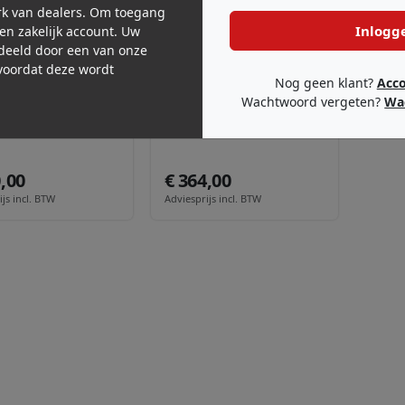
k van dealers. Om toegang
Inlogg
een zakelijk account. Uw
deeld door een van onze
oordat deze wordt
Nog geen klant?
Acc
Wachtwoord vergeten?
Wa
RBO CA ·
MOPA260
MONTARBO CA ·
MOPA120
0
PA 120
0,00
€ 364,00
js incl. BTW
Adviesprijs incl. BTW