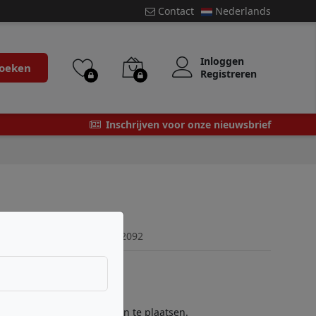
Contact
Nederlands
Inloggen
oeken
Registreren
Inschrijven voor onze nieuwsbrief
lengte 1,5m
15
Barcode:
8017224032092
f
registreer
om bestellingen te plaatsen.