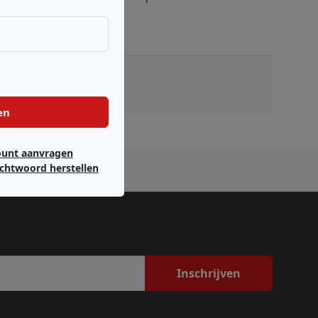
en
ount aanvragen
chtwoord herstellen
Inschrijven