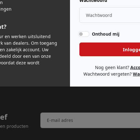
Wachtwoord
en
ingen
nt?
Onthoud mij
eur en werken uitsluitend
van 1,5m
k van dealers. Om toegang
Inlogg
een zakelijk account. Uw
deeld door een van onze
oordat deze wordt
Nog geen klant?
Acc
Wachtwoord vergeten?
Wa
ef
n en producten