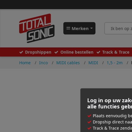
Merken
Dropshippen
Online bestellen
Track & Trace
Home
Inco
MIDI cables
MIDI
1,5 - 2m
Log in op uw zak
alle functies ge
Plaats eenvoudig be
Dropship direct na
Track & Trace zend