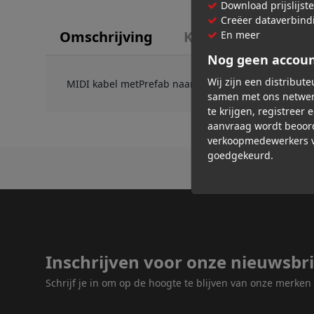
Download prijslijst
Creëer dataverbind
Omschrijving
Kenmerken
En meer
Nog geen accou
Wij zijn een distribut
MIDI kabel metPrefab naar Prefab en "Basic" kabel 
samen met ons netwer
te krijgen, registreer 
aanvraag wordt beoor
verkoopmedewerkers v
goedgekeurd.
Inschrijven voor onze nieuwsbri
Schrijf je in om op de hoogte te blijven van onze merke