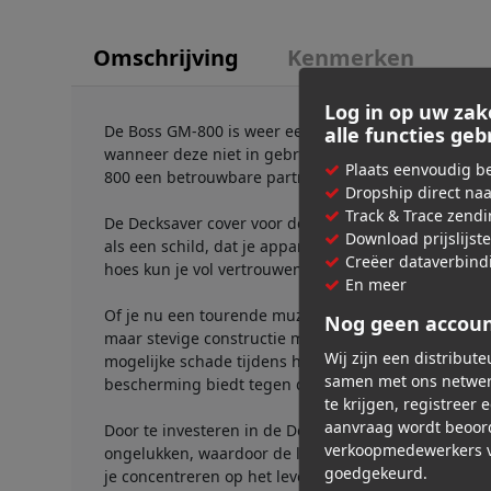
Omschrijving
Kenmerken
Log in op uw zak
De Boss GM-800 is weer een fantastisch apparaat, 
alle functies ge
wanneer deze niet in gebruik is, hebben we een be
Plaats eenvoudig be
800 een betrouwbare partner blijft, zowel op het pod
Dropship direct na
Track & Trace zend
De Decksaver cover voor de BOSS GM-800 is precies 
Download prijslijst
als een schild, dat je apparaat beschermt tegen kra
Creëer dataverbind
hoes kun je vol vertrouwen optreden, wetende dat j
En meer
Of je nu een tourende muzikant, een optredende artie
Nog geen accou
maar stevige constructie maakt hem ideaal voor tran
Wij zijn een distribut
mogelijke schade tijdens het vervoer. Bovendien laat
samen met ons netwer
bescherming biedt tegen dagelijkse slijtage.
te krijgen, registreer 
aanvraag wordt beoor
Door te investeren in de Decksaver hoes, investeer 
verkoopmedewerkers v
ongelukken, waardoor de levensduur van je loopstati
goedgekeurd.
je concentreren op het leveren van uitzonderlijke mu