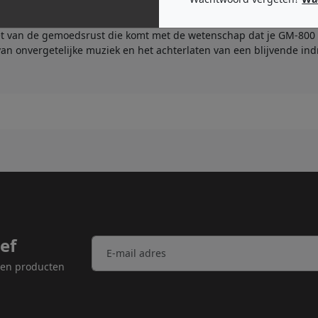
 onberispelijke staat met de Decksaver cover. Met aandacht voor
iet van de gemoedsrust die komt met de wetenschap dat je GM-800 
an onvergetelijke muziek en het achterlaten van een blijvende indr
ef
n en producten