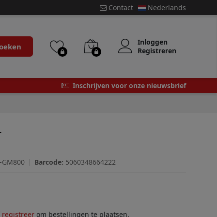
Contact
Nederlands
Inloggen
oeken
Registreren
Inschrijven voor onze nieuwsbrief
r
C-GM800
Barcode:
5060348664222
f
registreer
om bestellingen te plaatsen.