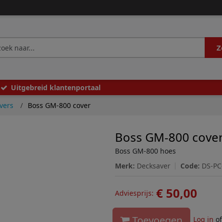
Z
Uitgebreid klantenportaal
vers
Boss GM-800 cover
Boss GM-800 cove
Boss GM-800 hoes
Merk:
Decksaver
Code:
DS-P
€ 50,00
Adviesprijs:
Toevoegen
Log in
o