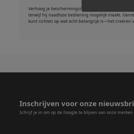
Verhoog je beschermingsniveau en houd je GM-800 in
terwijl hij naadloze bediening mogelijk maakt. Gen
kunt richten op wat echt belangrijk is—het creëren v
Inschrijven voor onze nieuwsbri
Schrijf je in om op de hoogte te blijven van onze merke