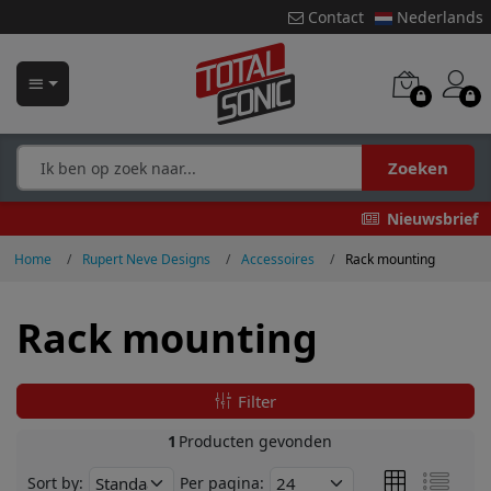
Contact
Nederlands
Zoeken
Nieuwsbrief
Home
Rupert Neve Designs
Accessoires
Rack mounting
Rack mounting
Filter
1
Producten gevonden
Sort by:
Per pagina: