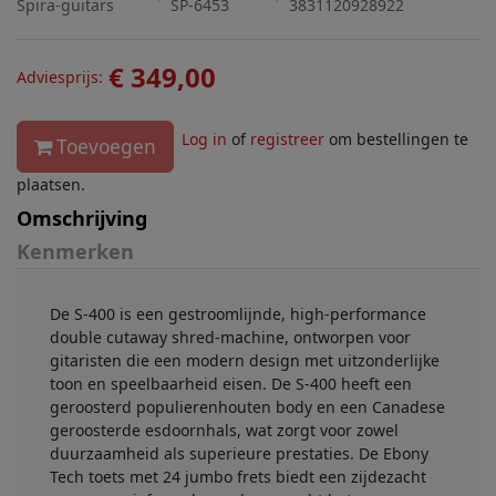
Spira-guitars
SP-6453
3831120928922
€ 349,00
Adviesprijs:
Log in
of
registreer
om bestellingen te
Toevoegen
plaatsen.
Omschrijving
Kenmerken
De S-400 is een gestroomlijnde, high-performance
double cutaway shred-machine, ontworpen voor
gitaristen die een modern design met uitzonderlijke
toon en speelbaarheid eisen. De S-400 heeft een
geroosterd populierenhouten body en een Canadese
geroosterde esdoornhals, wat zorgt voor zowel
duurzaamheid als superieure prestaties. De Ebony
Tech toets met 24 jumbo frets biedt een zijdezacht