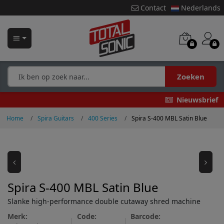
Contact
Nederlands
Zoeken
Nieuwsbrief
Home
Spira Guitars
400 Series
Spira S-400 MBL Satin Blue
Spira S-400 MBL Satin Blue
Slanke high-performance double cutaway shred machine
Merk:
Code:
Barcode: