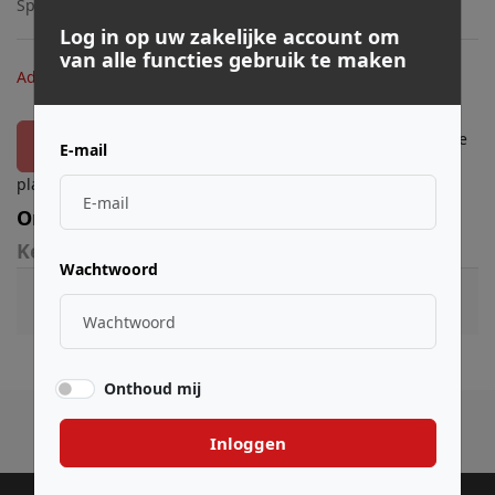
Spira-guitars
SP-6802
3831120940542
Log in op uw zakelijke account om
van alle functies gebruik te maken
€ 12,00
Adviesprijs:
Log in
of
registreer
om bestellingen te
Toevoegen
E-mail
plaatsen.
Omschrijving
Kenmerken
Wachtwoord
Onthoud mij
Inloggen