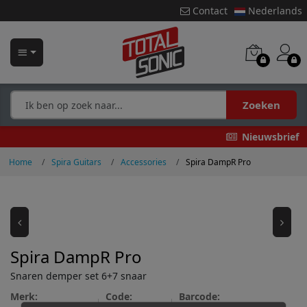
Contact
Nederlands
Zoeken
Nieuwsbrief
Home
Spira Guitars
Accessories
Spira DampR Pro
Spira DampR Pro
Snaren demper set 6+7 snaar
Merk:
Code:
Barcode: