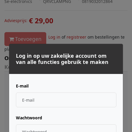
Se-electronics
QRVCLAMPNG
0819032012864
€ 29,00
Adviesprijs:
Log in
of
registreer
om bestellingen te
Toevoegen
plaatsen.
Log in op uw zakelijke account om
Omschrijving
van alle functies gebruik te maken
Kenmerken
De V CLAMP is het snelste, meest compacte en meest
E-mail
praktische microfoonmontagesysteem voor drums
op de markt en is compatibel met een breed scala
aan snaredrums of toms. Het is ontworpen als de
perfecte aanvulling op de V BEAT van sE voor het
opnemen van snaredrums of toms, maar het is ook
Wachtwoord
compatibel met veel andere populaire microfoons.
De stevige elastische klem maakt opzetten en