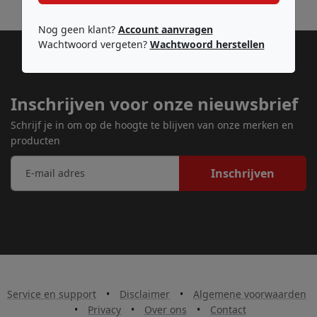
Nog geen klant?
Account aanvragen
Wachtwoord vergeten?
Wachtwoord herstellen
Inschrijven voor onze nieuwsbrief
Schrijf je in om op de hoogte te blijven van onze merken en
producten
Inschrijven
Service en support
•
Disclaimer
•
Algemene voorwaarden
•
Privacy
•
Over ons
•
Contact