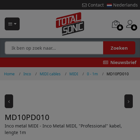
Contact
Nederlands
Zoeken
Nieuwsbrief
Home
Inco
MIDI cables
MIDI
0 - 1m
MD10PD010
MD10PD010
Inco metal MIDI - Inco Metal MIDI, "Professional" kabel,
lengte 1m