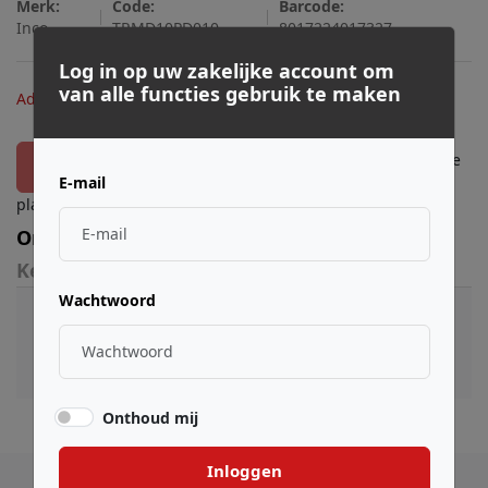
Merk:
Code:
Barcode:
Inco
TRMD10PD010
8017224017327
Log in op uw zakelijke account om
€ 8,16
van alle functies gebruik te maken
Adviesprijs:
Log in
of
registreer
om bestellingen te
Toevoegen
E-mail
plaatsen.
Omschrijving
Kenmerken
Wachtwoord
MIDI kabel metInco metal naar Inco Metal en "BC80
Professional" kabel van 1m
Onthoud mij
Inloggen