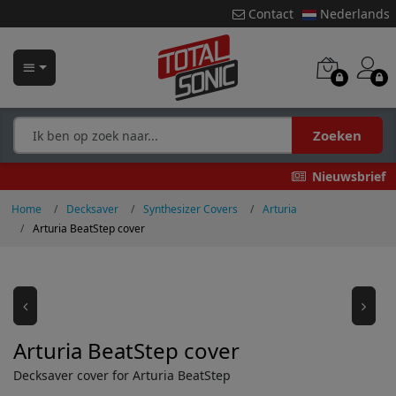
Contact
Nederlands
Zoeken
Nieuwsbrief
Home
Decksaver
Synthesizer Covers
Arturia
Arturia BeatStep cover
Arturia BeatStep cover
Decksaver cover for Arturia BeatStep