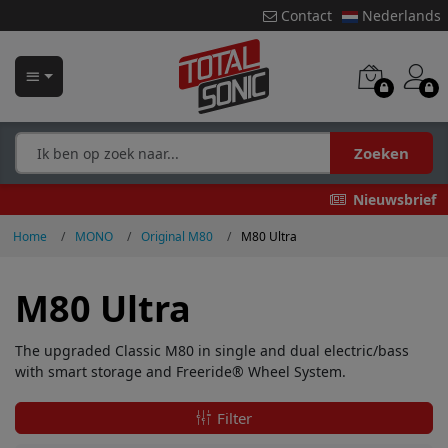
Contact
Nederlands
Zoeken
Nieuwsbrief
Home
MONO
Original M80
M80 Ultra
M80 Ultra
The upgraded Classic M80 in single and dual electric/bass
with smart storage and Freeride® Wheel System.
Filter