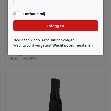
Onthoud mij
Inloggen
MONO ·
M80-EB-ULT-BLK
M80 Classic Ultra Single Bass (BLACK)
Nog geen klant?
Account aanvragen
Wachtwoord vergeten?
Wachtwoord herstellen
€ 379,00
Adviesprijs incl. BTW