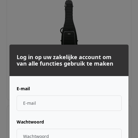
Log in op uw zakelijke account om
van alle functies gebruik te maken
MONO ·
M80-2B-ULT-BLK
M80 Classic Ultra Dual Bass (BLACK)
€ 489,00
E-mail
Adviesprijs incl. BTW
Wachtwoord