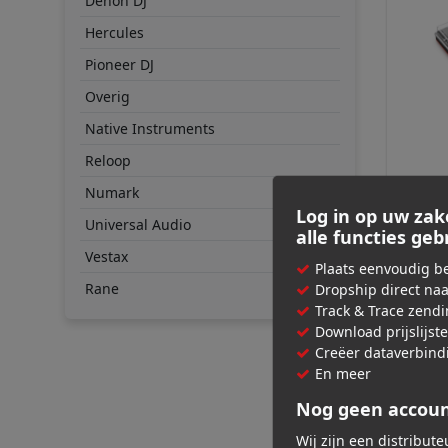
Denon DJ
Hercules
Pioneer DJ
Overig
Native Instruments
Reloop
DECKSA
Numark
Akai 
Log in op uw zak
Universal Audio
alle functies ge
Vestax
€ 31,
Plaats eenvoudig be
Adviespri
Rane
Dropship direct na
Track & Trace zend
Download prijslijst
Creëer dataverbind
En meer
Nog geen accou
Wij zijn een distribut