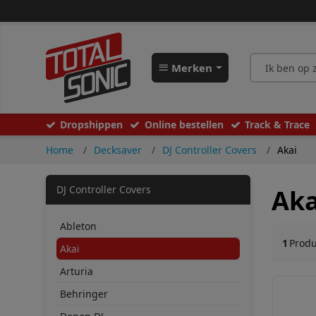
Merken
Dropshippen
Online bestellen
Track & Trace
Home
Decksaver
DJ Controller Covers
Akai
DJ Controller Covers
Aka
Ableton
1
Prod
Akai
Arturia
Behringer