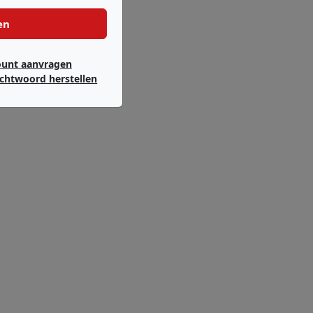
en
ount aanvragen
chtwoord herstellen