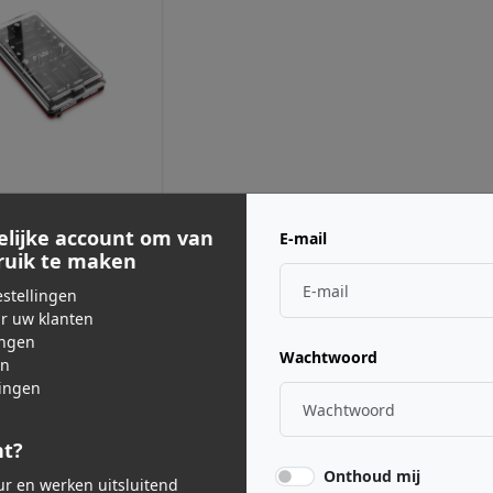
VER ·
RDAAFXAMXLE
AFX / AMX cover
elijke account om van
E-mail
bruik te maken
00
stellingen
js incl. BTW
ar uw klanten
ingen
Wachtwoord
en
ingen
nt?
Onthoud mij
eur en werken uitsluitend