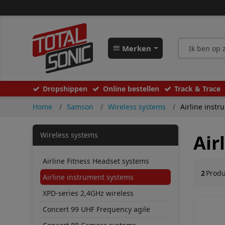
Merken
Dropshippen
Online bestellen
Track & Trace
Home
Samson
Wireless systems
Airline inst
Wireless systems
Air
Airline Fitness Headset systems
2
Prod
Airline instrument systems
XPD-series 2,4GHz wireless
Concert 99 UHF Frequency agile