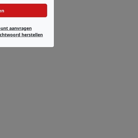
en
ount aanvragen
chtwoord herstellen