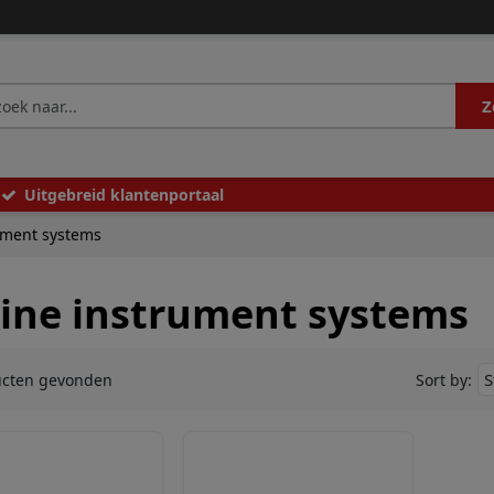
Z
Uitgebreid klantenportaal
rument systems
line instrument systems
ucten gevonden
Sort by: