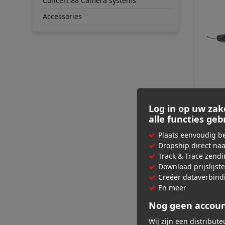
Concert 88 Camera systems
Accessories
SAMSO
Airli
Log in op uw zak
(band
alle functies ge
€ 31
Plaats eenvoudig be
Adviespri
Dropship direct na
Track & Trace zend
Download prijslijst
Creëer dataverbind
En meer
Nog geen accou
Wij zijn een distribut