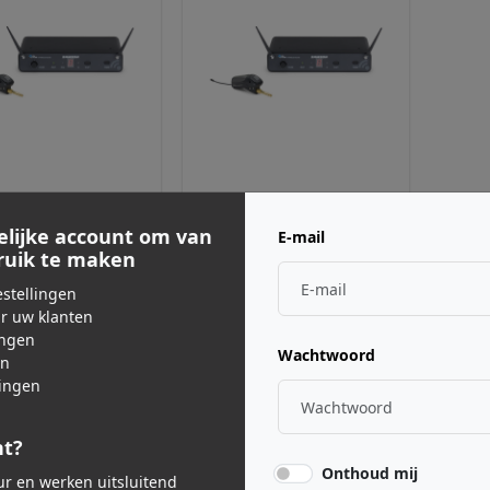
N ·
KRAL88GT/K
SAMSON ·
KRAL88GT/G
ne 88 Guitar
Airline 88 Guitar
elijke account om van
E-mail
 K)
(band G)
bruik te maken
9,00
€ 319,00
stellingen
js incl. BTW
Adviesprijs incl. BTW
ar uw klanten
ingen
Wachtwoord
en
ingen
nt?
Onthoud mij
eur en werken uitsluitend